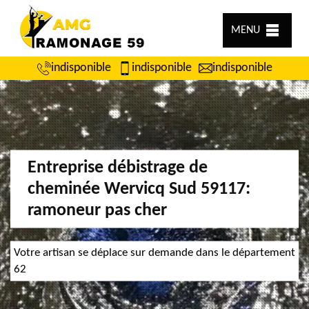
MENU
indisponible
indisponible
indisponible
Entreprise débistrage de
cheminée Wervicq Sud 59117:
ramoneur pas cher
Votre artisan se déplace sur demande dans le département
62