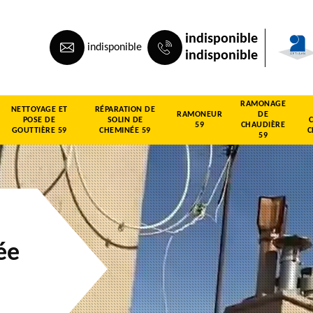
indisponible
indisponible
indisponible
RAMONAGE
NETTOYAGE ET
RÉPARATION DE
RAMONEUR
DE
POSE DE
SOLIN DE
59
CHAUDIÈRE
GOUTTIÈRE 59
CHEMINÉE 59
C
59
ée