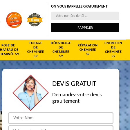
ON VOUS RAPPELLE GRATUITEMENT
TUBAGE
DÉBISTRAGE
ENTRETIEN
POSE DE
RÉPARATION
DE
DE
DE
CHAPEAU DE
CHEMINÉE
CHEMINÉE
CHEMINÉE
CHEMINÉE
HEMINÉE 59
59
59
59
59
DEVIS GRATUIT
Demandez votre devis
grauitement