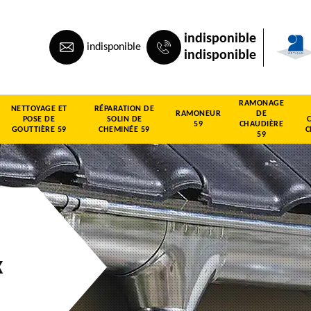
indisponible
indisponible
indisponible
RAMONAGE
NETTOYAGE ET
RÉPARATION DE
RAMONEUR
DE
POSE DE
SOLIN DE
59
CHAUDIÈRE
GOUTTIÈRE 59
CHEMINÉE 59
C
59
x