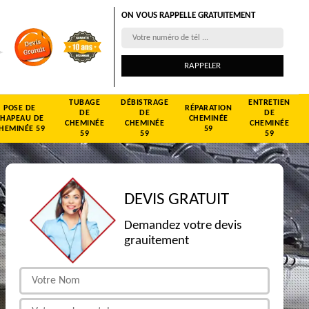
ON VOUS RAPPELLE GRATUITEMENT
TUBAGE
DÉBISTRAGE
ENTRETIEN
POSE DE
RÉPARATION
DE
DE
DE
CHAPEAU DE
CHEMINÉE
CHEMINÉE
CHEMINÉE
CHEMINÉE
HEMINÉE 59
59
59
59
59
DEVIS GRATUIT
Demandez votre devis
grauitement