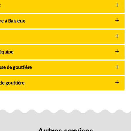
t
e à Baisieux
équipe
se de gouttière
de gouttière