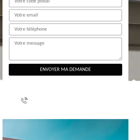
NOUS CONTACTER
indisponible
indisponible