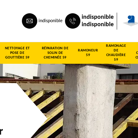
indisponible
indisponible
indisponible
RAMONAGE
NETTOYAGE ET
RÉPARATION DE
RAMONEUR
DE
POSE DE
SOLIN DE
59
CHAUDIÈRE
GOUTTIÈRE 59
CHEMINÉE 59
C
59
r