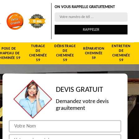
ON VOUS RAPPELLE GRATUITEMENT
TUBAGE
DÉBISTRAGE
ENTRETIEN
POSE DE
RÉPARATION
DE
DE
DE
CHAPEAU DE
CHEMINÉE
CHEMINÉE
CHEMINÉE
CHEMINÉE
HEMINÉE 59
59
59
59
59
DEVIS GRATUIT
Demandez votre devis
grauitement