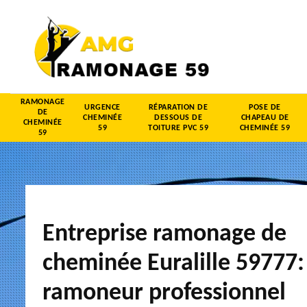
RAMONAGE
URGENCE
RÉPARATION DE
POSE DE
DE
CHEMINÉE
DESSOUS DE
CHAPEAU DE
CHEMINÉE
59
TOITURE PVC 59
CHEMINÉE 59
59
Entreprise ramonage de
cheminée Euralille 59777:
ramoneur professionnel