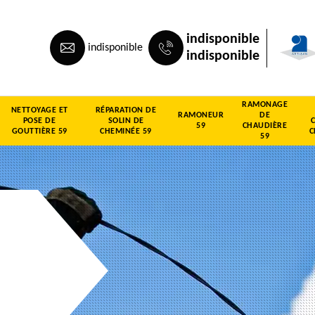
indisponible
indisponible
indisponible
RAMONAGE
NETTOYAGE ET
RÉPARATION DE
RAMONEUR
DE
POSE DE
SOLIN DE
59
CHAUDIÈRE
GOUTTIÈRE 59
CHEMINÉE 59
C
59