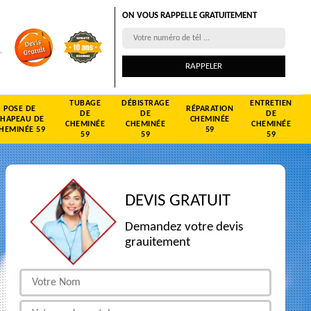
ON VOUS RAPPELLE GRATUITEMENT
TUBAGE
DÉBISTRAGE
ENTRETIEN
POSE DE
RÉPARATION
DE
DE
DE
CHAPEAU DE
CHEMINÉE
CHEMINÉE
CHEMINÉE
CHEMINÉE
HEMINÉE 59
59
59
59
59
DEVIS GRATUIT
Demandez votre devis
grauitement