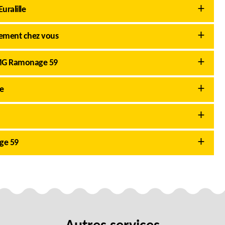
ralille
tement chez vous
AMG Ramonage 59
le
ge 59