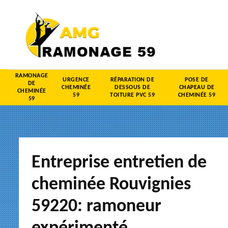
RAMONAGE
URGENCE
RÉPARATION DE
POSE DE
DE
CHEMINÉE
DESSOUS DE
CHAPEAU DE
CHEMINÉE
59
TOITURE PVC 59
CHEMINÉE 59
59
Entreprise entretien de
cheminée Rouvignies
59220: ramoneur