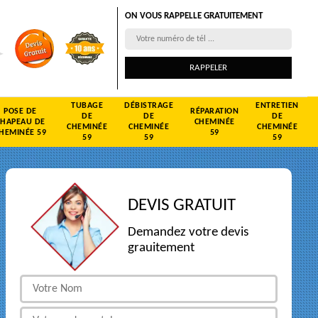
ON VOUS RAPPELLE GRATUITEMENT
TUBAGE
DÉBISTRAGE
ENTRETIEN
POSE DE
RÉPARATION
DE
DE
DE
CHAPEAU DE
CHEMINÉE
CHEMINÉE
CHEMINÉE
CHEMINÉE
HEMINÉE 59
59
59
59
59
DEVIS GRATUIT
Demandez votre devis
grauitement