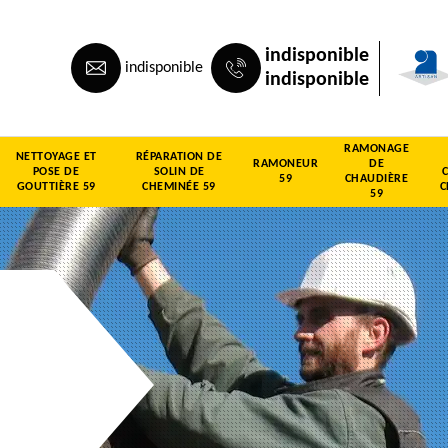
indisponible
indisponible
indisponible
RAMONAGE
NETTOYAGE ET
RÉPARATION DE
RAMONEUR
DE
POSE DE
SOLIN DE
59
CHAUDIÈRE
GOUTTIÈRE 59
CHEMINÉE 59
C
59