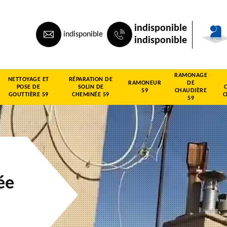
indisponible
indisponible
indisponible
RAMONAGE
NETTOYAGE ET
RÉPARATION DE
RAMONEUR
DE
POSE DE
SOLIN DE
59
CHAUDIÈRE
GOUTTIÈRE 59
CHEMINÉE 59
C
59
ée