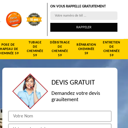
ON VOUS RAPPELLE GRATUITEMENT
TUBAGE
DÉBISTRAGE
ENTRETIEN
POSE DE
RÉPARATION
DE
DE
DE
CHAPEAU DE
CHEMINÉE
CHEMINÉE
CHEMINÉE
CHEMINÉE
HEMINÉE 59
59
59
59
59
DEVIS GRATUIT
Demandez votre devis
grauitement