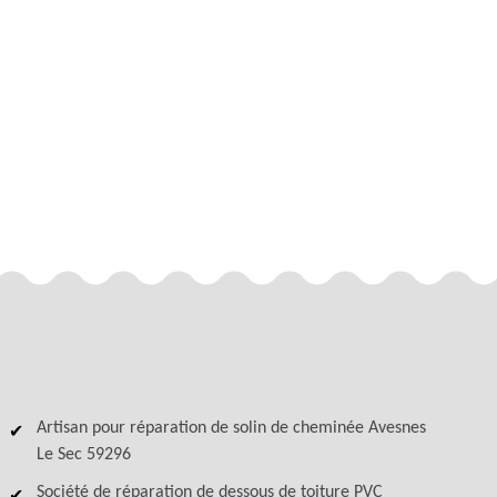
Artisan pour réparation de solin de cheminée Avesnes
Le Sec 59296
Société de réparation de dessous de toiture PVC