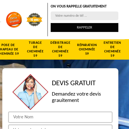
ON VOUS RAPPELLE GRATUITEMENT
TUBAGE
DÉBISTRAGE
ENTRETIEN
POSE DE
RÉPARATION
DE
DE
DE
CHAPEAU DE
CHEMINÉE
CHEMINÉE
CHEMINÉE
CHEMINÉE
HEMINÉE 59
59
59
59
59
DEVIS GRATUIT
Demandez votre devis
grauitement