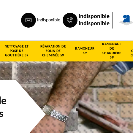
indisponible
indisponible
indisponible
RAMONAGE
NETTOYAGE ET
RÉPARATION DE
RAMONEUR
DE
POSE DE
SOLIN DE
59
CHAUDIÈRE
GOUTTIÈRE 59
CHEMINÉE 59
C
59
de
s