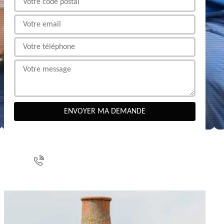
NOUS CONTACTER
indisponible
indisponible