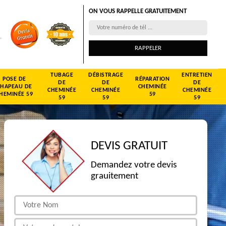
ON VOUS RAPPELLE GRATUITEMENT
TUBAGE
DÉBISTRAGE
ENTRETIEN
POSE DE
RÉPARATION
DE
DE
DE
CHAPEAU DE
CHEMINÉE
CHEMINÉE
CHEMINÉE
CHEMINÉE
HEMINÉE 59
59
59
59
59
DEVIS GRATUIT
Demandez votre devis
grauitement