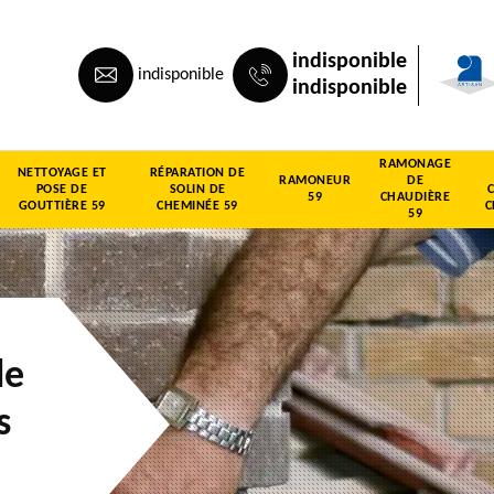
indisponible
indisponible
indisponible
RAMONAGE
NETTOYAGE ET
RÉPARATION DE
RAMONEUR
DE
POSE DE
SOLIN DE
59
CHAUDIÈRE
GOUTTIÈRE 59
CHEMINÉE 59
C
59
de
s