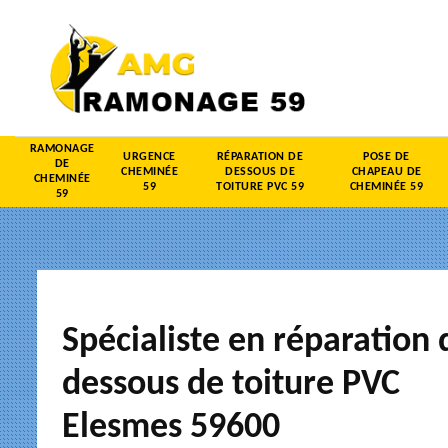
RAMONAGE
URGENCE
RÉPARATION DE
POSE DE
DE
CHEMINÉE
DESSOUS DE
CHAPEAU DE
CHEMINÉE
59
TOITURE PVC 59
CHEMINÉE 59
59
Spécialiste en réparation 
dessous de toiture PVC
Elesmes 59600