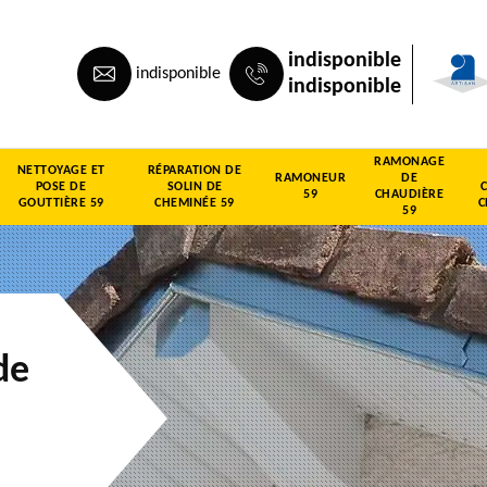
indisponible
indisponible
indisponible
RAMONAGE
NETTOYAGE ET
RÉPARATION DE
RAMONEUR
DE
POSE DE
SOLIN DE
59
CHAUDIÈRE
GOUTTIÈRE 59
CHEMINÉE 59
C
59
de