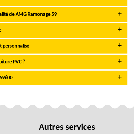
cialité de AMG Ramonage 59
t
t personnalisé
oiture PVC ?
 59600
Autres services