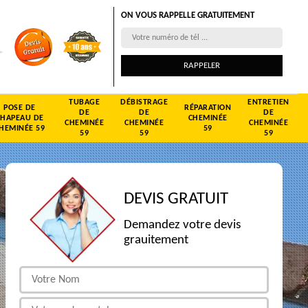
ON VOUS RAPPELLE GRATUITEMENT
TUBAGE
DÉBISTRAGE
ENTRETIEN
POSE DE
RÉPARATION
DE
DE
DE
CHAPEAU DE
CHEMINÉE
CHEMINÉE
CHEMINÉE
CHEMINÉE
HEMINÉE 59
59
59
59
59
DEVIS GRATUIT
Demandez votre devis
grauitement