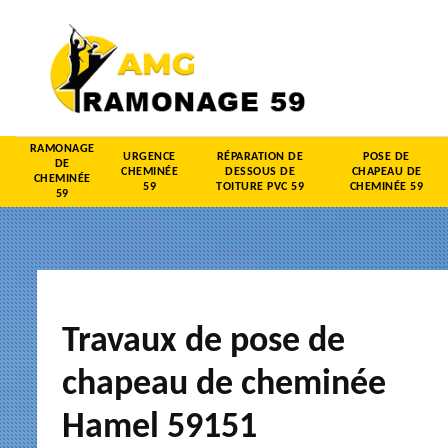
RAMONAGE
URGENCE
RÉPARATION DE
POSE DE
DE
CHEMINÉE
DESSOUS DE
CHAPEAU DE
CHEMINÉE
59
TOITURE PVC 59
CHEMINÉE 59
59
Travaux de pose de
chapeau de cheminée
Hamel 59151