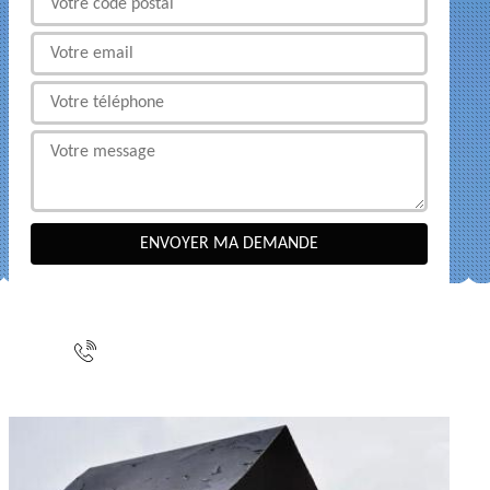
NOUS CONTACTER
indisponible
indisponible