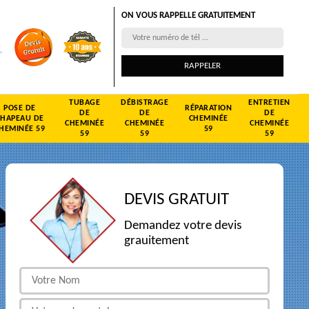
ON VOUS RAPPELLE GRATUITEMENT
TUBAGE
DÉBISTRAGE
ENTRETIEN
POSE DE
RÉPARATION
DE
DE
DE
CHAPEAU DE
CHEMINÉE
CHEMINÉE
CHEMINÉE
CHEMINÉE
HEMINÉE 59
59
59
59
59
DEVIS GRATUIT
Demandez votre devis
grauitement