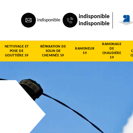
indisponible
indisponible
indisponible
RAMONAGE
NETTOYAGE ET
RÉPARATION DE
RAMONEUR
DE
POSE DE
SOLIN DE
59
CHAUDIÈRE
GOUTTIÈRE 59
CHEMINÉE 59
C
59