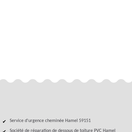
Service d'urgence cheminée Hamel 59151
Société de réparation de dessous de toiture PVC Hamel