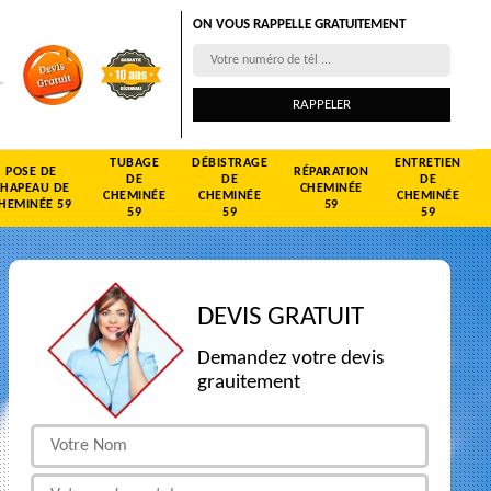
ON VOUS RAPPELLE GRATUITEMENT
TUBAGE
DÉBISTRAGE
ENTRETIEN
POSE DE
RÉPARATION
DE
DE
DE
CHAPEAU DE
CHEMINÉE
CHEMINÉE
CHEMINÉE
CHEMINÉE
HEMINÉE 59
59
59
59
59
DEVIS GRATUIT
Demandez votre devis
grauitement