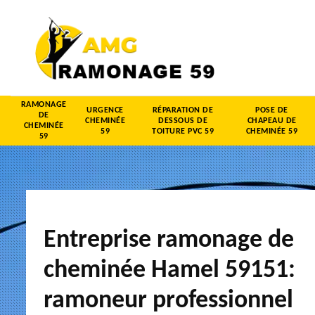
RAMONAGE
URGENCE
RÉPARATION DE
POSE DE
DE
CHEMINÉE
DESSOUS DE
CHAPEAU DE
CHEMINÉE
59
TOITURE PVC 59
CHEMINÉE 59
59
Entreprise ramonage de
cheminée Hamel 59151:
ramoneur professionnel