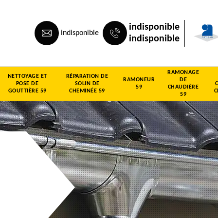
indisponible
indisponible
indisponible
RAMONAGE
NETTOYAGE ET
RÉPARATION DE
RAMONEUR
DE
POSE DE
SOLIN DE
59
CHAUDIÈRE
GOUTTIÈRE 59
CHEMINÉE 59
C
59