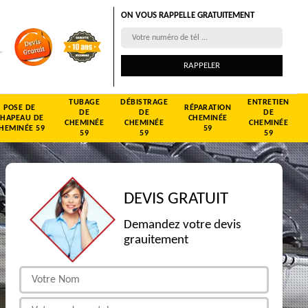
ON VOUS RAPPELLE GRATUITEMENT
TUBAGE
DÉBISTRAGE
ENTRETIEN
POSE DE
RÉPARATION
DE
DE
DE
CHAPEAU DE
CHEMINÉE
CHEMINÉE
CHEMINÉE
CHEMINÉE
HEMINÉE 59
59
59
59
59
DEVIS GRATUIT
Demandez votre devis
grauitement