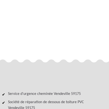
Service d'urgence cheminée Vendeville 59175
Société de réparation de dessous de toiture PVC
Vendeville 59175