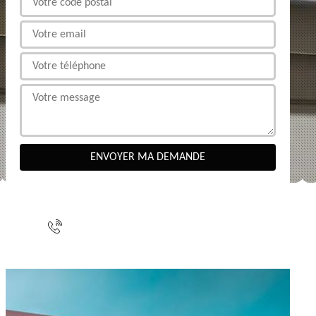
NOUS CONTACTER
indisponible
indisponible