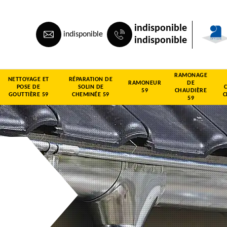
indisponible
indisponible
indisponible
RAMONAGE
NETTOYAGE ET
RÉPARATION DE
RAMONEUR
DE
POSE DE
SOLIN DE
59
CHAUDIÈRE
GOUTTIÈRE 59
CHEMINÉE 59
C
59