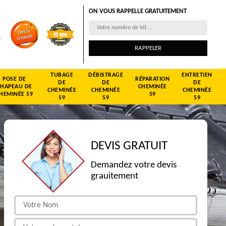
ON VOUS RAPPELLE GRATUITEMENT
TUBAGE
DÉBISTRAGE
ENTRETIEN
POSE DE
RÉPARATION
DE
DE
DE
CHAPEAU DE
CHEMINÉE
CHEMINÉE
CHEMINÉE
CHEMINÉE
HEMINÉE 59
59
59
59
59
DEVIS GRATUIT
Demandez votre devis
grauitement