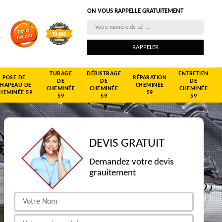
ON VOUS RAPPELLE GRATUITEMENT
TUBAGE
DÉBISTRAGE
ENTRETIEN
POSE DE
RÉPARATION
DE
DE
DE
CHAPEAU DE
CHEMINÉE
CHEMINÉE
CHEMINÉE
CHEMINÉE
HEMINÉE 59
59
59
59
59
DEVIS GRATUIT
Demandez votre devis
grauitement