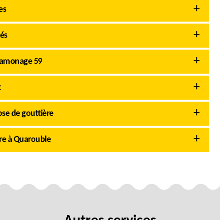
es
tés
 Ramonage 59
t
se de gouttière
re à Quarouble