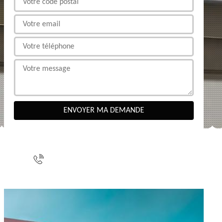
NOUS CONTACTER
indisponible
indisponible