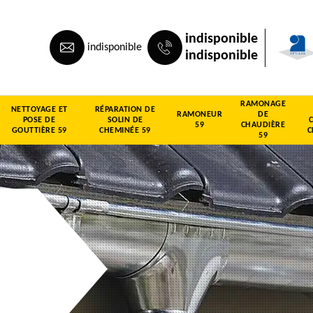
indisponible
indisponible
indisponible
RAMONAGE
NETTOYAGE ET
RÉPARATION DE
RAMONEUR
DE
POSE DE
SOLIN DE
59
CHAUDIÈRE
GOUTTIÈRE 59
CHEMINÉE 59
C
59