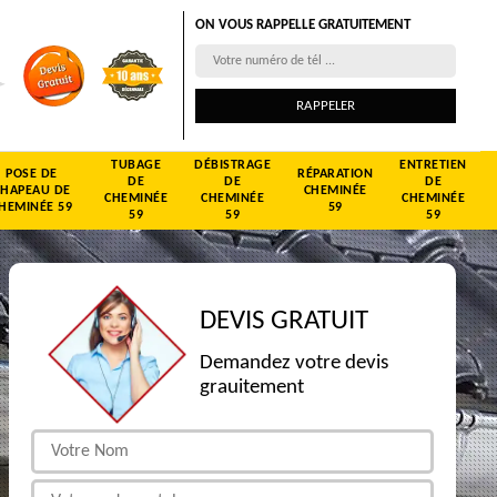
ON VOUS RAPPELLE GRATUITEMENT
TUBAGE
DÉBISTRAGE
ENTRETIEN
POSE DE
RÉPARATION
DE
DE
DE
CHAPEAU DE
CHEMINÉE
CHEMINÉE
CHEMINÉE
CHEMINÉE
HEMINÉE 59
59
59
59
59
DEVIS GRATUIT
Demandez votre devis
grauitement