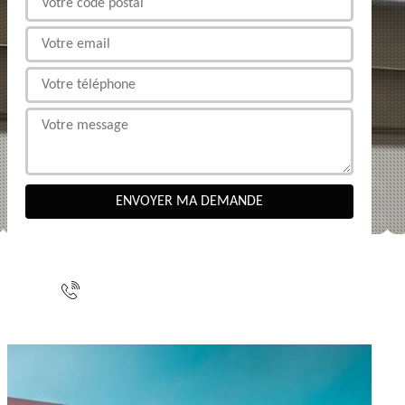
NOUS CONTACTER
indisponible
indisponible