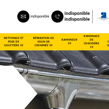
indisponible
indisponible
indisponible
RAMONAGE
NETTOYAGE ET
RÉPARATION DE
RAMONEUR
DE
POSE DE
SOLIN DE
59
CHAUDIÈRE
GOUTTIÈRE 59
CHEMINÉE 59
C
59