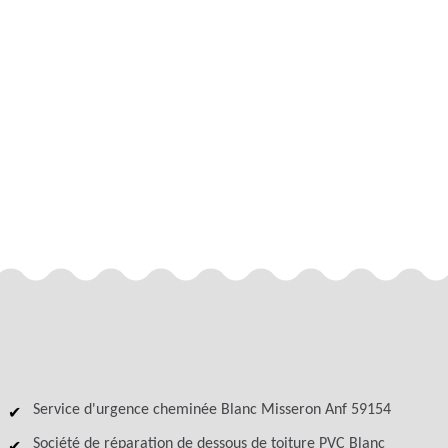
Service d'urgence cheminée Blanc Misseron Anf 59154
Société de réparation de dessous de toiture PVC Blanc