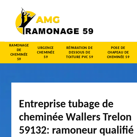
RAMONAGE
URGENCE
RÉPARATION DE
POSE DE
DE
CHEMINÉE
DESSOUS DE
CHAPEAU DE
CHEMINÉE
59
TOITURE PVC 59
CHEMINÉE 59
59
Entreprise tubage de
cheminée Wallers Trelon
59132: ramoneur qualifié