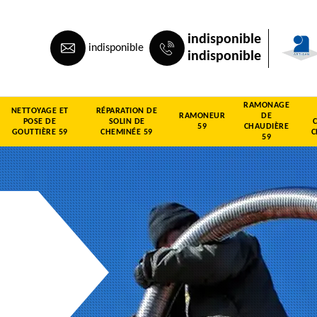
indisponible
indisponible
indisponible
RAMONAGE
NETTOYAGE ET
RÉPARATION DE
RAMONEUR
DE
POSE DE
SOLIN DE
59
CHAUDIÈRE
GOUTTIÈRE 59
CHEMINÉE 59
C
59