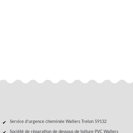
Service d'urgence cheminée Wallers Trelon 59132
Société de réparation de dessous de toiture PVC Wallers