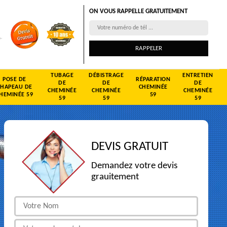
ON VOUS RAPPELLE GRATUITEMENT
TUBAGE
DÉBISTRAGE
ENTRETIEN
POSE DE
RÉPARATION
DE
DE
DE
CHAPEAU DE
CHEMINÉE
CHEMINÉE
CHEMINÉE
CHEMINÉE
HEMINÉE 59
59
59
59
59
DEVIS GRATUIT
Demandez votre devis
grauitement