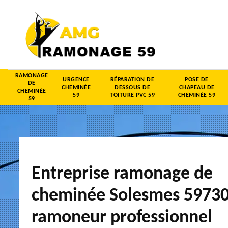
RAMONAGE
URGENCE
RÉPARATION DE
POSE DE
DE
CHEMINÉE
DESSOUS DE
CHAPEAU DE
CHEMINÉE
59
TOITURE PVC 59
CHEMINÉE 59
59
Entreprise ramonage de
cheminée Solesmes 59730
ramoneur professionnel