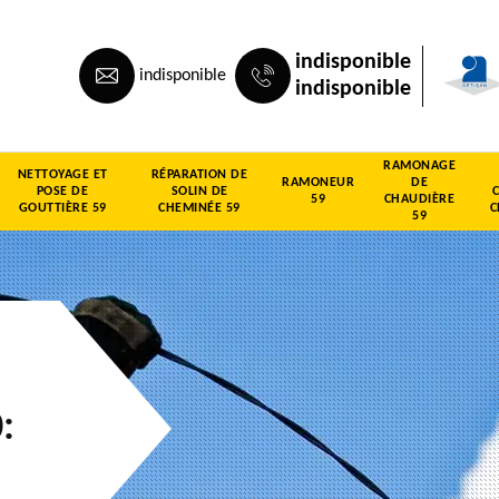
indisponible
indisponible
indisponible
RAMONAGE
NETTOYAGE ET
RÉPARATION DE
RAMONEUR
DE
POSE DE
SOLIN DE
59
CHAUDIÈRE
GOUTTIÈRE 59
CHEMINÉE 59
C
59
: