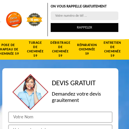
ON VOUS RAPPELLE GRATUITEMENT
TUBAGE
DÉBISTRAGE
ENTRETIEN
POSE DE
RÉPARATION
DE
DE
DE
CHAPEAU DE
CHEMINÉE
CHEMINÉE
CHEMINÉE
CHEMINÉE
HEMINÉE 59
59
59
59
59
DEVIS GRATUIT
Demandez votre devis
grauitement