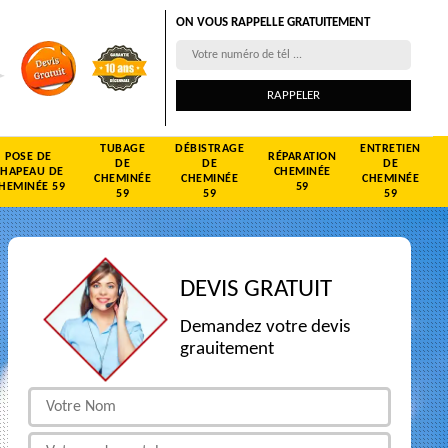
ON VOUS RAPPELLE GRATUITEMENT
TUBAGE
DÉBISTRAGE
ENTRETIEN
POSE DE
RÉPARATION
DE
DE
DE
CHAPEAU DE
CHEMINÉE
CHEMINÉE
CHEMINÉE
CHEMINÉE
HEMINÉE 59
59
59
59
59
DEVIS GRATUIT
Demandez votre devis
grauitement