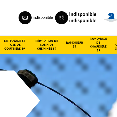
indisponible
indisponible
indisponible
RAMONAGE
NETTOYAGE ET
RÉPARATION DE
RAMONEUR
DE
POSE DE
SOLIN DE
59
CHAUDIÈRE
GOUTTIÈRE 59
CHEMINÉE 59
C
59