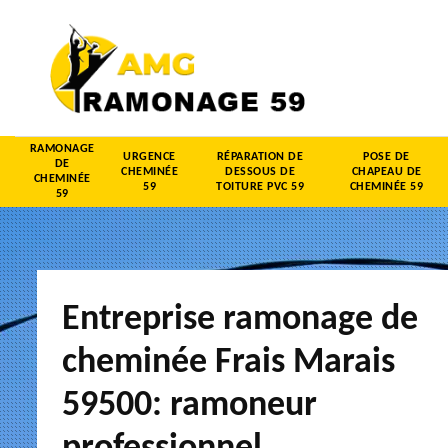
RAMONAGE
URGENCE
RÉPARATION DE
POSE DE
DE
CHEMINÉE
DESSOUS DE
CHAPEAU DE
CHEMINÉE
59
TOITURE PVC 59
CHEMINÉE 59
59
Entreprise ramonage de
cheminée Frais Marais
59500: ramoneur