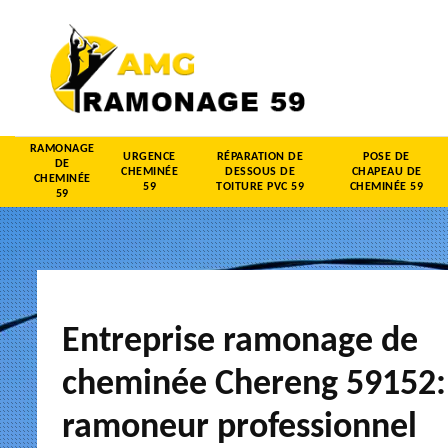
RAMONAGE
URGENCE
RÉPARATION DE
POSE DE
DE
CHEMINÉE
DESSOUS DE
CHAPEAU DE
CHEMINÉE
59
TOITURE PVC 59
CHEMINÉE 59
59
Entreprise ramonage de
cheminée Chereng 59152:
ramoneur professionnel