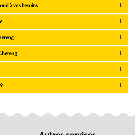
ond à vos besoins
9
hereng
 Chereng
59