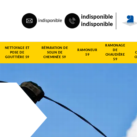
indisponible
indisponible
indisponible
RAMONAGE
NETTOYAGE ET
RÉPARATION DE
RAMONEUR
DE
POSE DE
SOLIN DE
59
CHAUDIÈRE
GOUTTIÈRE 59
CHEMINÉE 59
C
59