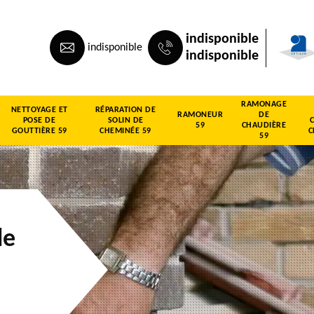
indisponible
indisponible
indisponible
RAMONAGE
NETTOYAGE ET
RÉPARATION DE
RAMONEUR
DE
POSE DE
SOLIN DE
59
CHAUDIÈRE
GOUTTIÈRE 59
CHEMINÉE 59
C
59
de