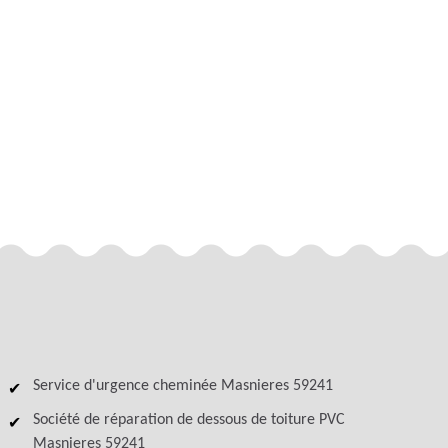
Service d'urgence cheminée Masnieres 59241
Société de réparation de dessous de toiture PVC
Masnieres 59241