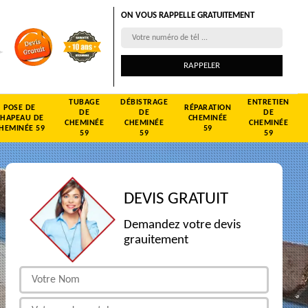
ON VOUS RAPPELLE GRATUITEMENT
TUBAGE
DÉBISTRAGE
ENTRETIEN
POSE DE
RÉPARATION
DE
DE
DE
CHAPEAU DE
CHEMINÉE
CHEMINÉE
CHEMINÉE
CHEMINÉE
HEMINÉE 59
59
59
59
59
DEVIS GRATUIT
Demandez votre devis
grauitement