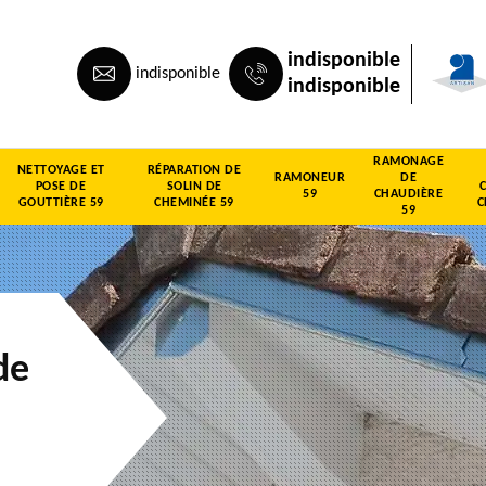
indisponible
indisponible
indisponible
RAMONAGE
NETTOYAGE ET
RÉPARATION DE
RAMONEUR
DE
POSE DE
SOLIN DE
59
CHAUDIÈRE
GOUTTIÈRE 59
CHEMINÉE 59
C
59
de