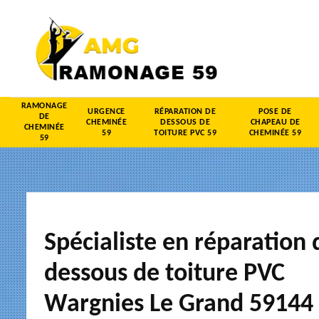
RAMONAGE
URGENCE
RÉPARATION DE
POSE DE
DE
CHEMINÉE
DESSOUS DE
CHAPEAU DE
CHEMINÉE
59
TOITURE PVC 59
CHEMINÉE 59
59
Spécialiste en réparation 
dessous de toiture PVC
Wargnies Le Grand 59144