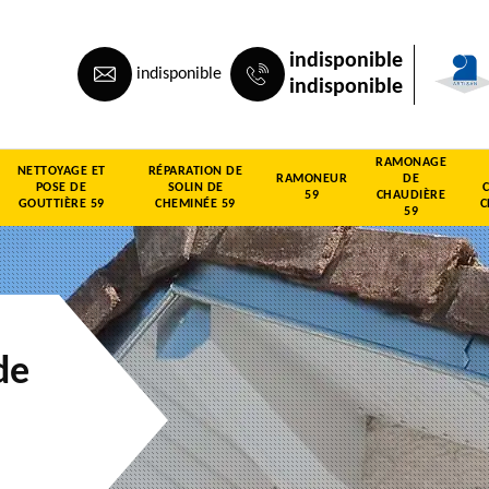
indisponible
indisponible
indisponible
RAMONAGE
NETTOYAGE ET
RÉPARATION DE
RAMONEUR
DE
POSE DE
SOLIN DE
59
CHAUDIÈRE
GOUTTIÈRE 59
CHEMINÉE 59
C
59
de