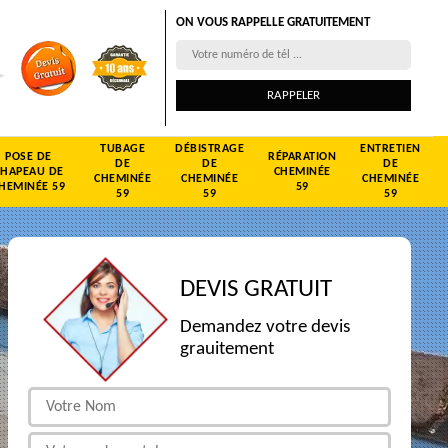
ON VOUS RAPPELLE GRATUITEMENT
TUBAGE
DÉBISTRAGE
ENTRETIEN
POSE DE
RÉPARATION
DE
DE
DE
CHAPEAU DE
CHEMINÉE
CHEMINÉE
CHEMINÉE
CHEMINÉE
HEMINÉE 59
59
59
59
59
DEVIS GRATUIT
Demandez votre devis
grauitement