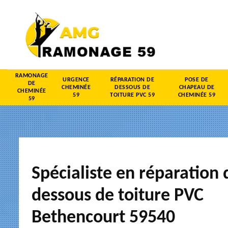
RAMONAGE
URGENCE
RÉPARATION DE
POSE DE
DE
CHEMINÉE
DESSOUS DE
CHAPEAU DE
CHEMINÉE
59
TOITURE PVC 59
CHEMINÉE 59
59
Spécialiste en réparation 
dessous de toiture PVC
Bethencourt 59540