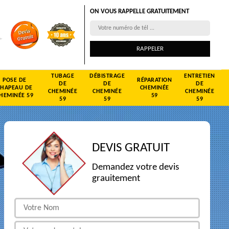
ON VOUS RAPPELLE GRATUITEMENT
TUBAGE
DÉBISTRAGE
ENTRETIEN
POSE DE
RÉPARATION
DE
DE
DE
CHAPEAU DE
CHEMINÉE
CHEMINÉE
CHEMINÉE
CHEMINÉE
HEMINÉE 59
59
59
59
59
DEVIS GRATUIT
Demandez votre devis
grauitement