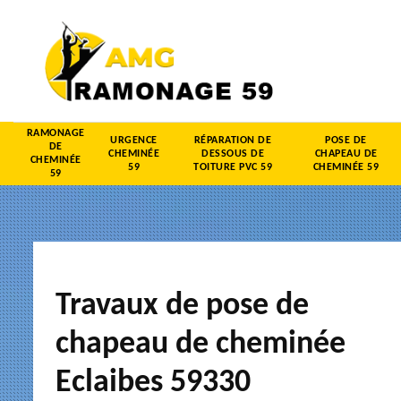
RAMONAGE
URGENCE
RÉPARATION DE
POSE DE
DE
CHEMINÉE
DESSOUS DE
CHAPEAU DE
CHEMINÉE
59
TOITURE PVC 59
CHEMINÉE 59
59
Travaux de pose de
chapeau de cheminée
Eclaibes 59330