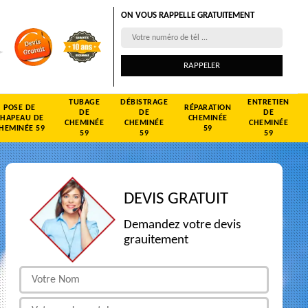
ON VOUS RAPPELLE GRATUITEMENT
TUBAGE
DÉBISTRAGE
ENTRETIEN
POSE DE
RÉPARATION
DE
DE
DE
CHAPEAU DE
CHEMINÉE
CHEMINÉE
CHEMINÉE
CHEMINÉE
HEMINÉE 59
59
59
59
59
DEVIS GRATUIT
Demandez votre devis
grauitement