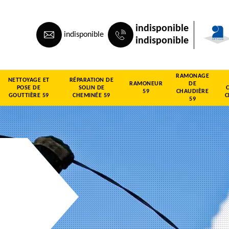
indisponible
indisponible
indisponible
RAMONAGE
NETTOYAGE ET
RÉPARATION DE
RAMONEUR
DE
POSE DE
SOLIN DE
59
CHAUDIÈRE
GOUTTIÈRE 59
CHEMINÉE 59
C
59