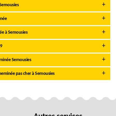
 Semousies
inée
née à Semousies
59
eminée Semousies
heminée pas cher à Semousies