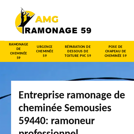
RAMONAGE
URGENCE
RÉPARATION DE
POSE DE
DE
CHEMINÉE
DESSOUS DE
CHAPEAU DE
CHEMINÉE
59
TOITURE PVC 59
CHEMINÉE 59
59
Entreprise ramonage de
cheminée Semousies
59440: ramoneur