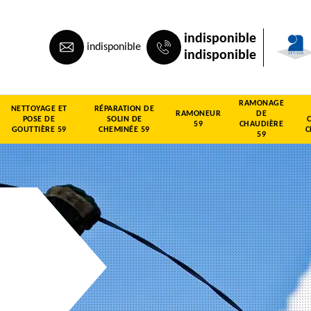
indisponible
indisponible
indisponible
RAMONAGE
NETTOYAGE ET
RÉPARATION DE
RAMONEUR
DE
POSE DE
SOLIN DE
59
CHAUDIÈRE
GOUTTIÈRE 59
CHEMINÉE 59
C
59