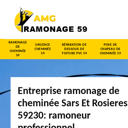
RAMONAGE
URGENCE
RÉPARATION DE
POSE DE
DE
CHEMINÉE
DESSOUS DE
CHAPEAU DE
CHEMINÉE
59
TOITURE PVC 59
CHEMINÉE 59
59
Entreprise ramonage de
cheminée Sars Et Rosieres
59230: ramoneur