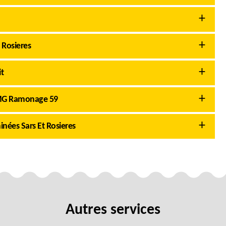
 Rosieres
t
AMG Ramonage 59
nées Sars Et Rosieres
Autres services