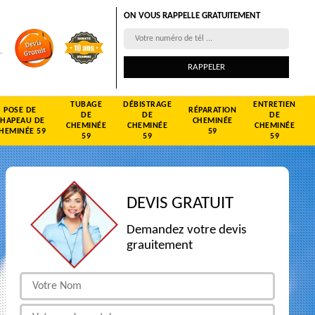
ON VOUS RAPPELLE GRATUITEMENT
TUBAGE
DÉBISTRAGE
ENTRETIEN
POSE DE
RÉPARATION
DE
DE
DE
CHAPEAU DE
CHEMINÉE
CHEMINÉE
CHEMINÉE
CHEMINÉE
HEMINÉE 59
59
59
59
59
DEVIS GRATUIT
Demandez votre devis
grauitement