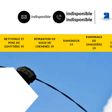
indisponible
indisponible
indisponible
RAMONAGE
NETTOYAGE ET
RÉPARATION DE
RAMONEUR
DE
POSE DE
SOLIN DE
59
CHAUDIÈRE
GOUTTIÈRE 59
CHEMINÉE 59
C
59