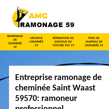
RAMONAGE
URGENCE
RÉPARATION DE
POSE DE
DE
CHEMINÉE
DESSOUS DE
CHAPEAU DE
CHEMINÉE
59
TOITURE PVC 59
CHEMINÉE 59
59
Entreprise ramonage de
cheminée Saint Waast
59570: ramoneur