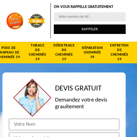
ON VOUS RAPPELLE GRATUITEMENT
TUBAGE
DÉBISTRAGE
ENTRETIEN
POSE DE
RÉPARATION
DE
DE
DE
CHAPEAU DE
CHEMINÉE
CHEMINÉE
CHEMINÉE
CHEMINÉE
HEMINÉE 59
59
59
59
59
DEVIS GRATUIT
Demandez votre devis
grauitement