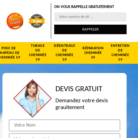
ON VOUS RAPPELLE GRATUITEMENT
TUBAGE
DÉBISTRAGE
ENTRETIEN
POSE DE
RÉPARATION
DE
DE
DE
CHAPEAU DE
CHEMINÉE
CHEMINÉE
CHEMINÉE
CHEMINÉE
HEMINÉE 59
59
59
59
59
DEVIS GRATUIT
Demandez votre devis
grauitement