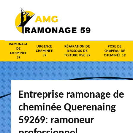
RAMONAGE
URGENCE
RÉPARATION DE
POSE DE
DE
CHEMINÉE
DESSOUS DE
CHAPEAU DE
CHEMINÉE
59
TOITURE PVC 59
CHEMINÉE 59
59
Entreprise ramonage de
cheminée Querenaing
59269: ramoneur