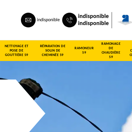
indisponible
indisponible
indisponible
RAMONAGE
NETTOYAGE ET
RÉPARATION DE
RAMONEUR
DE
POSE DE
SOLIN DE
59
CHAUDIÈRE
GOUTTIÈRE 59
CHEMINÉE 59
C
59