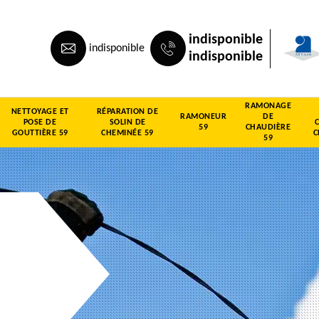
indisponible
indisponible
indisponible
RAMONAGE
NETTOYAGE ET
RÉPARATION DE
RAMONEUR
DE
POSE DE
SOLIN DE
59
CHAUDIÈRE
GOUTTIÈRE 59
CHEMINÉE 59
C
59