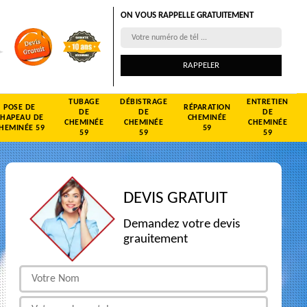
ON VOUS RAPPELLE GRATUITEMENT
TUBAGE
DÉBISTRAGE
ENTRETIEN
POSE DE
RÉPARATION
DE
DE
DE
CHAPEAU DE
CHEMINÉE
CHEMINÉE
CHEMINÉE
CHEMINÉE
HEMINÉE 59
59
59
59
59
DEVIS GRATUIT
Demandez votre devis
grauitement