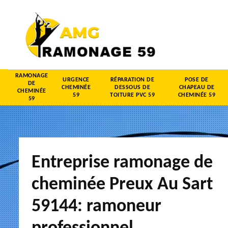
RAMONAGE
URGENCE
RÉPARATION DE
POSE DE
DE
CHEMINÉE
DESSOUS DE
CHAPEAU DE
CHEMINÉE
59
TOITURE PVC 59
CHEMINÉE 59
59
Entreprise ramonage de
cheminée Preux Au Sart
59144: ramoneur