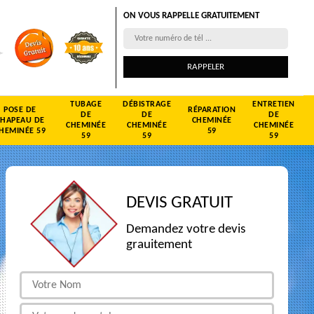
ON VOUS RAPPELLE GRATUITEMENT
TUBAGE
DÉBISTRAGE
ENTRETIEN
POSE DE
RÉPARATION
DE
DE
DE
CHAPEAU DE
CHEMINÉE
CHEMINÉE
CHEMINÉE
CHEMINÉE
HEMINÉE 59
59
59
59
59
DEVIS GRATUIT
Demandez votre devis
grauitement