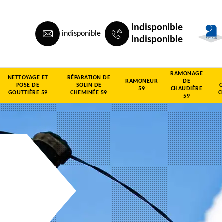
indisponible
indisponible
indisponible
RAMONAGE
NETTOYAGE ET
RÉPARATION DE
RAMONEUR
DE
POSE DE
SOLIN DE
59
CHAUDIÈRE
GOUTTIÈRE 59
CHEMINÉE 59
C
59