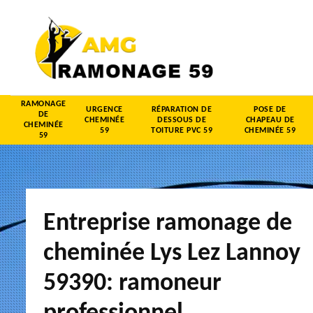
RAMONAGE
URGENCE
RÉPARATION DE
POSE DE
DE
CHEMINÉE
DESSOUS DE
CHAPEAU DE
CHEMINÉE
59
TOITURE PVC 59
CHEMINÉE 59
59
Entreprise ramonage de
cheminée Lys Lez Lannoy
59390: ramoneur