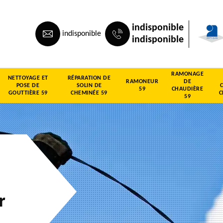
indisponible
indisponible
indisponible
RAMONAGE
NETTOYAGE ET
RÉPARATION DE
RAMONEUR
DE
POSE DE
SOLIN DE
59
CHAUDIÈRE
GOUTTIÈRE 59
CHEMINÉE 59
C
59
r