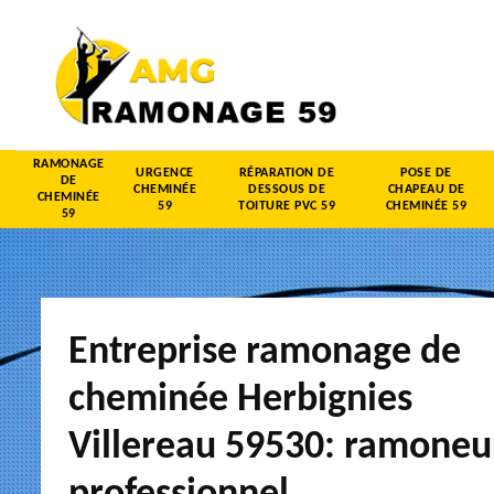
RAMONAGE
URGENCE
RÉPARATION DE
POSE DE
DE
CHEMINÉE
DESSOUS DE
CHAPEAU DE
CHEMINÉE
59
TOITURE PVC 59
CHEMINÉE 59
59
Entreprise ramonage de
cheminée Herbignies
Villereau 59530: ramoneu