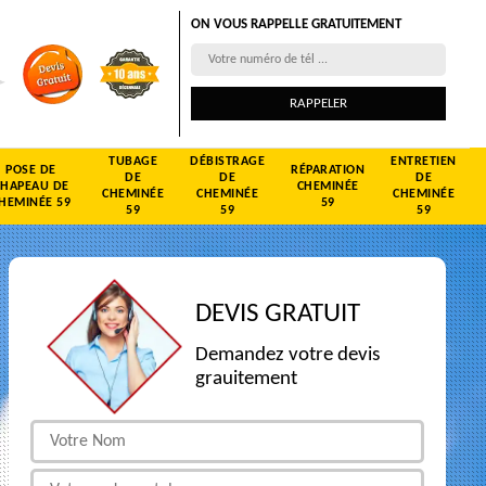
ON VOUS RAPPELLE GRATUITEMENT
TUBAGE
DÉBISTRAGE
ENTRETIEN
POSE DE
RÉPARATION
DE
DE
DE
CHAPEAU DE
CHEMINÉE
CHEMINÉE
CHEMINÉE
CHEMINÉE
HEMINÉE 59
59
59
59
59
DEVIS GRATUIT
Demandez votre devis
grauitement