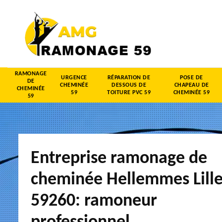
RAMONAGE
URGENCE
RÉPARATION DE
POSE DE
DE
CHEMINÉE
DESSOUS DE
CHAPEAU DE
CHEMINÉE
59
TOITURE PVC 59
CHEMINÉE 59
59
Entreprise ramonage de
cheminée Hellemmes Lill
59260: ramoneur