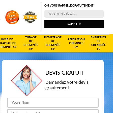
ON VOUS RAPPELLE GRATUITEMENT
TUBAGE
DÉBISTRAGE
ENTRETIEN
POSE DE
RÉPARATION
DE
DE
DE
CHAPEAU DE
CHEMINÉE
CHEMINÉE
CHEMINÉE
CHEMINÉE
HEMINÉE 59
59
59
59
59
DEVIS GRATUIT
Demandez votre devis
grauitement