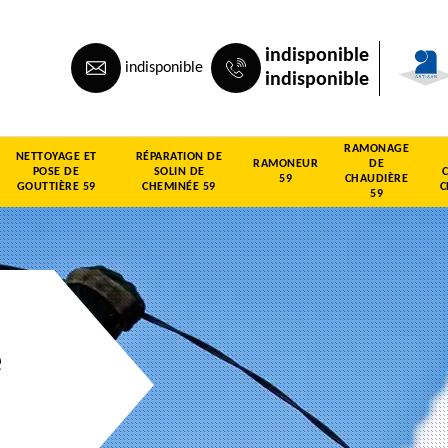
indisponible
indisponible
indisponible
RAMONAGE
NETTOYAGE ET
RÉPARATION DE
RAMONEUR
DE
POSE DE
SOLIN DE
59
CHAUDIÈRE
GOUTTIÈRE 59
CHEMINÉE 59
C
59
e