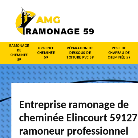
RAMONAGE
URGENCE
RÉPARATION DE
POSE DE
DE
CHEMINÉE
DESSOUS DE
CHAPEAU DE
CHEMINÉE
59
TOITURE PVC 59
CHEMINÉE 59
59
Entreprise ramonage de
cheminée Elincourt 59127
ramoneur professionnel