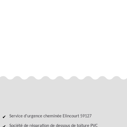
Service d'urgence cheminée Elincourt 59127
Société de réparation de dessous de toiture PVC