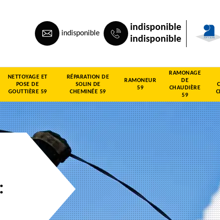
indisponible
indisponible
indisponible
RAMONAGE
NETTOYAGE ET
RÉPARATION DE
RAMONEUR
DE
POSE DE
SOLIN DE
59
CHAUDIÈRE
GOUTTIÈRE 59
CHEMINÉE 59
C
59
: