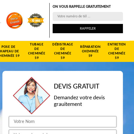
ON VOUS RAPPELLE GRATUITEMENT
TUBAGE
DÉBISTRAGE
ENTRETIEN
POSE DE
RÉPARATION
DE
DE
DE
CHAPEAU DE
CHEMINÉE
CHEMINÉE
CHEMINÉE
CHEMINÉE
HEMINÉE 59
59
59
59
59
DEVIS GRATUIT
Demandez votre devis
grauitement