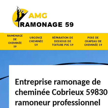
RAMONAGE
URGENCE
RÉPARATION DE
POSE DE
DE
CHEMINÉE
DESSOUS DE
CHAPEAU DE
CHEMINÉE
59
TOITURE PVC 59
CHEMINÉE 59
59
Entreprise ramonage de
cheminée Cobrieux 59830
ramoneur professionnel