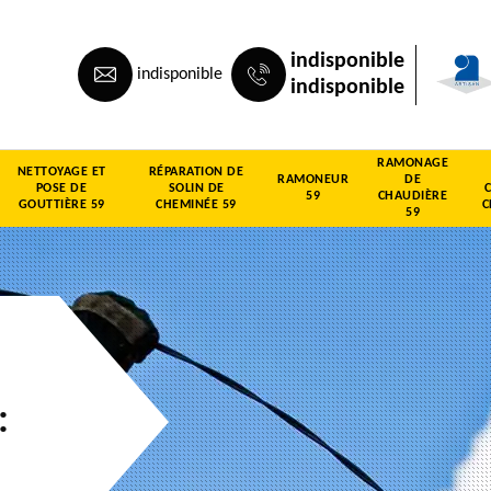
indisponible
indisponible
indisponible
RAMONAGE
NETTOYAGE ET
RÉPARATION DE
RAMONEUR
DE
POSE DE
SOLIN DE
59
CHAUDIÈRE
GOUTTIÈRE 59
CHEMINÉE 59
C
59
: