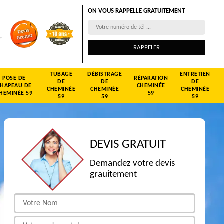
ON VOUS RAPPELLE GRATUITEMENT
TUBAGE
DÉBISTRAGE
ENTRETIEN
POSE DE
RÉPARATION
DE
DE
DE
CHAPEAU DE
CHEMINÉE
CHEMINÉE
CHEMINÉE
CHEMINÉE
HEMINÉE 59
59
59
59
59
DEVIS GRATUIT
Demandez votre devis
grauitement