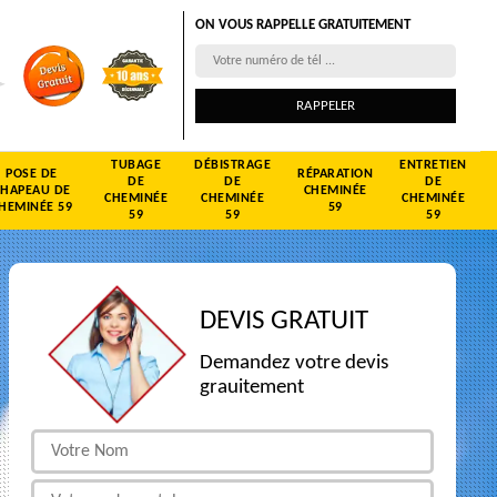
ON VOUS RAPPELLE GRATUITEMENT
TUBAGE
DÉBISTRAGE
ENTRETIEN
POSE DE
RÉPARATION
DE
DE
DE
CHAPEAU DE
CHEMINÉE
CHEMINÉE
CHEMINÉE
CHEMINÉE
HEMINÉE 59
59
59
59
59
DEVIS GRATUIT
Demandez votre devis
grauitement