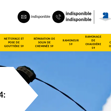
indisponible
indisponible
indisponible
RAMONAGE
NETTOYAGE ET
RÉPARATION DE
RAMONEUR
DE
POSE DE
SOLIN DE
59
CHAUDIÈRE
GOUTTIÈRE 59
CHEMINÉE 59
C
59
4: