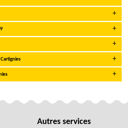
59
Cartignies
nies
Autres services