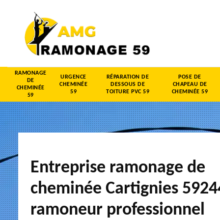
RAMONAGE
URGENCE
RÉPARATION DE
POSE DE
DE
CHEMINÉE
DESSOUS DE
CHAPEAU DE
CHEMINÉE
59
TOITURE PVC 59
CHEMINÉE 59
59
Entreprise ramonage de
cheminée Cartignies 5924
ramoneur professionnel