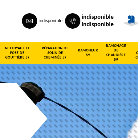
indisponible
indisponible
indisponible
RAMONAGE
NETTOYAGE ET
RÉPARATION DE
RAMONEUR
DE
POSE DE
SOLIN DE
59
CHAUDIÈRE
GOUTTIÈRE 59
CHEMINÉE 59
C
59