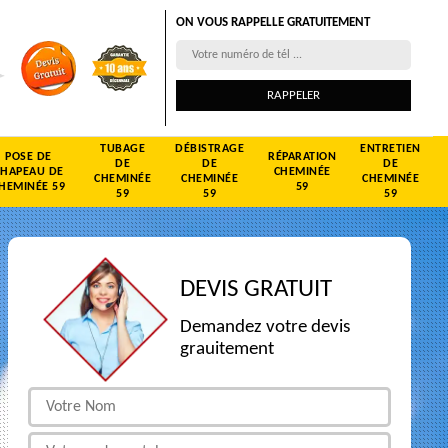
ON VOUS RAPPELLE GRATUITEMENT
TUBAGE
DÉBISTRAGE
ENTRETIEN
POSE DE
RÉPARATION
DE
DE
DE
CHAPEAU DE
CHEMINÉE
CHEMINÉE
CHEMINÉE
CHEMINÉE
HEMINÉE 59
59
59
59
59
DEVIS GRATUIT
Demandez votre devis
grauitement