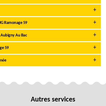
AMG Ramonage 59
à Aubigny Au Bac
ge 59
inée
Autres services