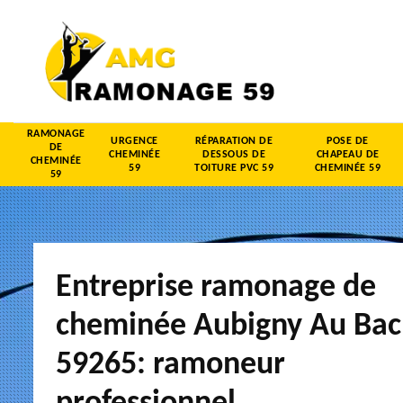
RAMONAGE
URGENCE
RÉPARATION DE
POSE DE
DE
CHEMINÉE
DESSOUS DE
CHAPEAU DE
CHEMINÉE
59
TOITURE PVC 59
CHEMINÉE 59
59
Entreprise ramonage de
cheminée Aubigny Au Bac
59265: ramoneur