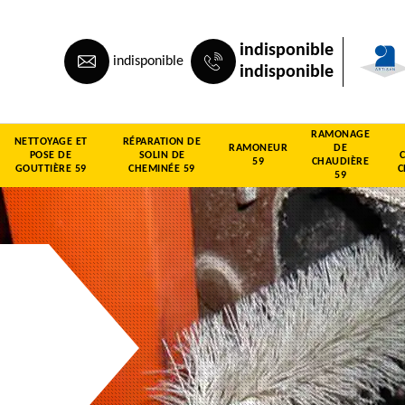
indisponible
indisponible
indisponible
RAMONAGE
NETTOYAGE ET
RÉPARATION DE
RAMONEUR
DE
POSE DE
SOLIN DE
59
CHAUDIÈRE
GOUTTIÈRE 59
CHEMINÉE 59
C
59