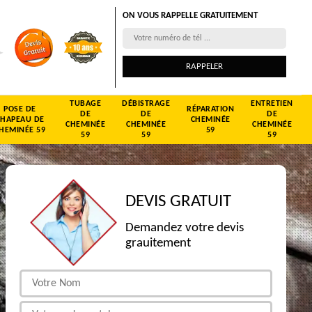
ON VOUS RAPPELLE GRATUITEMENT
TUBAGE
DÉBISTRAGE
ENTRETIEN
POSE DE
RÉPARATION
DE
DE
DE
CHAPEAU DE
CHEMINÉE
CHEMINÉE
CHEMINÉE
CHEMINÉE
HEMINÉE 59
59
59
59
59
DEVIS GRATUIT
Demandez votre devis
grauitement