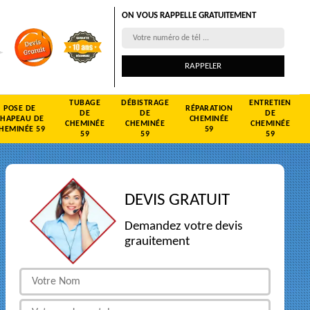
ON VOUS RAPPELLE GRATUITEMENT
TUBAGE
DÉBISTRAGE
ENTRETIEN
POSE DE
RÉPARATION
DE
DE
DE
CHAPEAU DE
CHEMINÉE
CHEMINÉE
CHEMINÉE
CHEMINÉE
HEMINÉE 59
59
59
59
59
DEVIS GRATUIT
Demandez votre devis
grauitement