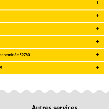
e cheminée 59760
59
Autres services