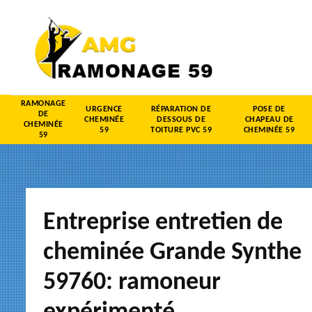
RAMONAGE
URGENCE
RÉPARATION DE
POSE DE
DE
CHEMINÉE
DESSOUS DE
CHAPEAU DE
CHEMINÉE
59
TOITURE PVC 59
CHEMINÉE 59
59
Entreprise entretien de
cheminée Grande Synthe
59760: ramoneur