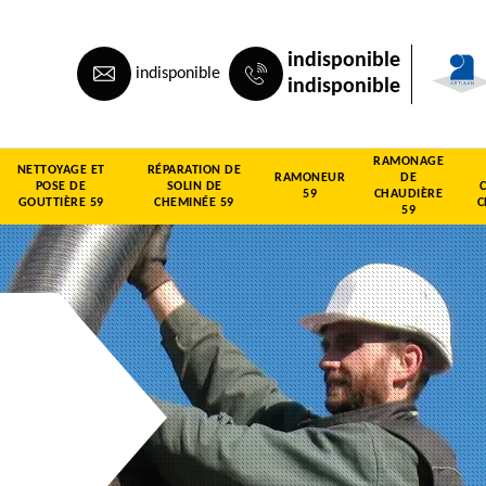
indisponible
indisponible
indisponible
RAMONAGE
NETTOYAGE ET
RÉPARATION DE
RAMONEUR
DE
POSE DE
SOLIN DE
59
CHAUDIÈRE
GOUTTIÈRE 59
CHEMINÉE 59
C
59