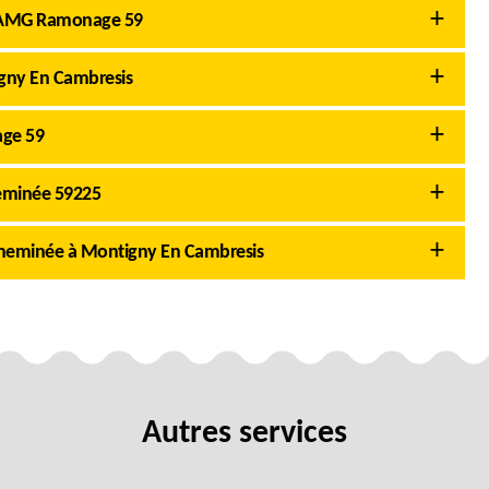
c AMG Ramonage 59
igny En Cambresis
age 59
eminée 59225
cheminée à Montigny En Cambresis
Autres services