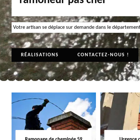
ramoneur pas cher
Votre artisan se déplace sur demande dans le départemen
RÉALISATIONS
CONTACTEZ-NOUS !
Ramonage de cheminée 59
Urgence 