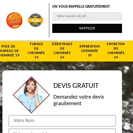
ON VOUS RAPPELLE GRATUITEMENT
TUBAGE
DÉBISTRAGE
ENTRETIEN
POSE DE
RÉPARATION
DE
DE
DE
CHAPEAU DE
CHEMINÉE
CHEMINÉE
CHEMINÉE
CHEMINÉE
HEMINÉE 59
59
59
59
59
DEVIS GRATUIT
Demandez votre devis
grauitement