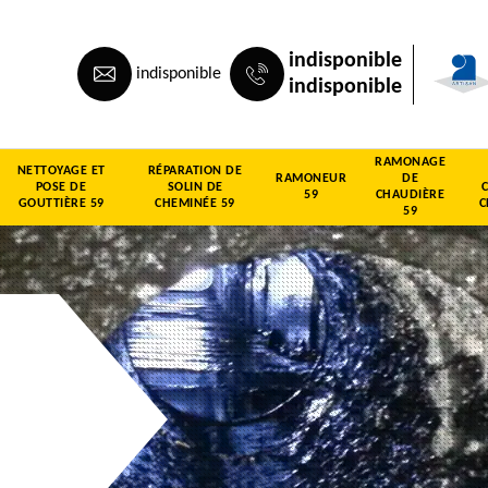
indisponible
indisponible
indisponible
RAMONAGE
NETTOYAGE ET
RÉPARATION DE
RAMONEUR
DE
POSE DE
SOLIN DE
59
CHAUDIÈRE
GOUTTIÈRE 59
CHEMINÉE 59
C
59