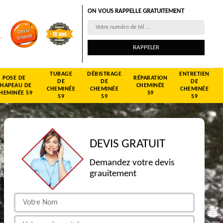
ON VOUS RAPPELLE GRATUITEMENT
TUBAGE
DÉBISTRAGE
ENTRETIEN
POSE DE
RÉPARATION
DE
DE
DE
CHAPEAU DE
CHEMINÉE
CHEMINÉE
CHEMINÉE
CHEMINÉE
HEMINÉE 59
59
59
59
59
DEVIS GRATUIT
Demandez votre devis
grauitement