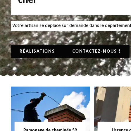
cher
Votre artisan se déplace sur demande dans le départemen
RÉALISATIONS
CONTACTEZ-NOUS !
Ramonage de cheminée 59
Urgence 