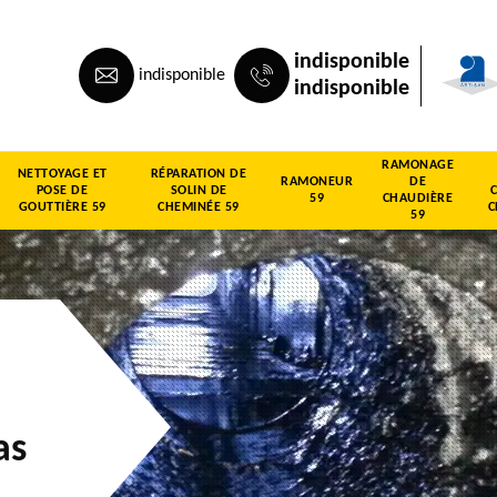
indisponible
indisponible
indisponible
RAMONAGE
NETTOYAGE ET
RÉPARATION DE
RAMONEUR
DE
POSE DE
SOLIN DE
59
CHAUDIÈRE
GOUTTIÈRE 59
CHEMINÉE 59
C
59
as