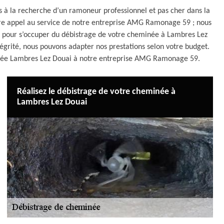
 à la recherche d’un ramoneur professionnel et pas cher dans la
ire appel au service de notre entreprise AMG Ramonage 59 ; nous
er, pour s’occuper du débistrage de votre cheminée à Lambres Lez
égrité, nous pouvons adapter nos prestations selon votre budget.
eminée Lambres Lez Douai à notre entreprise AMG Ramonage 59.
Réalisez le débistrage de votre cheminée à
Lambres Lez Douai