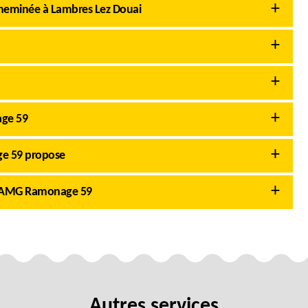
cheminée à Lambres Lez Douai
age 59
ge 59 propose
vec AMG Ramonage 59
Autres services